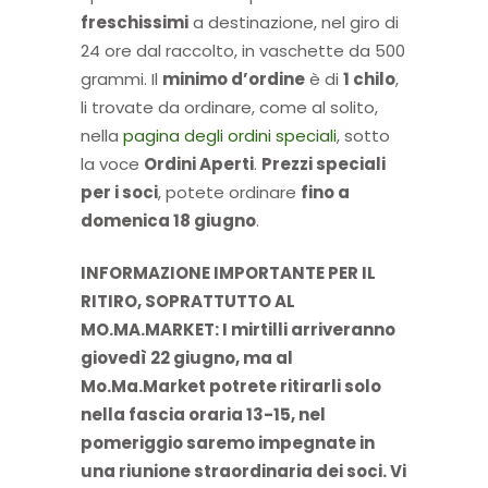
freschissimi
a destinazione, nel giro di
24 ore dal raccolto, in vaschette da 500
grammi. Il
minimo d’ordine
è di
1 chilo
,
li trovate da ordinare, come al solito,
nella
pagina degli ordini speciali
, sotto
la voce
Ordini Aperti
.
Prezzi speciali
per i soci
, potete ordinare
fino a
domenica 18 giugno
.
INFORMAZIONE IMPORTANTE PER IL
RITIRO, SOPRATTUTTO AL
MO.MA.MARKET: I mirtilli arriveranno
giovedì 22 giugno, ma al
Mo.Ma.Market potrete ritirarli solo
nella fascia oraria 13-15, nel
pomeriggio saremo impegnate in
una riunione straordinaria dei soci. Vi