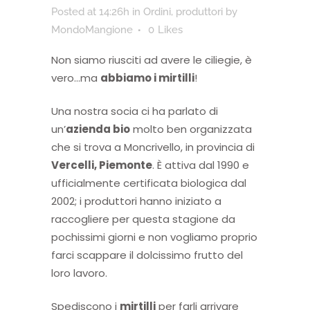
Posted at 14:26h
in
Ordini
,
produttori
by
MondoMangione
0
Likes
Non siamo riusciti ad avere le ciliegie, è
vero…ma
abbiamo i mirtilli
!
Una nostra socia ci ha parlato di
un’
azienda bio
molto ben organizzata
che si trova a Moncrivello, in provincia di
Vercelli, Piemonte
. È attiva dal 1990 e
ufficialmente certificata biologica dal
2002; i produttori hanno iniziato a
raccogliere per questa stagione da
pochissimi giorni e non vogliamo proprio
farci scappare il dolcissimo frutto del
loro lavoro.
Spediscono i
mirtilli
per farli arrivare