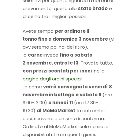
selettivi per quanto riguarda i metodi di
allevamento: quello allo
stato brado
è
di certo tra i migliori possibili.
Avete tempo
per ordinare il
tonno
fino a domenica 3 novembre
(vi
avviseremo poi noi del ritiro),
la
carne
invece
fino a sabato
2 novembre, entro le 13
. Trovate tutto,
con prezzi scontati per i soci
, nella
pagina degli ordini speciali
.
La carne
verrà consegnata venerdì 8
novembre in bottega e sabato 9
(ore
9.00-13.00)
o lunedì 11
(ore 17.30-
19.30)
al MoMaMarket
. In entrambi i
casi, riceverete un sms di conferma.
Ordinate al MoMaMarket solo se siete
disponibili al ritiro in questi giorni.