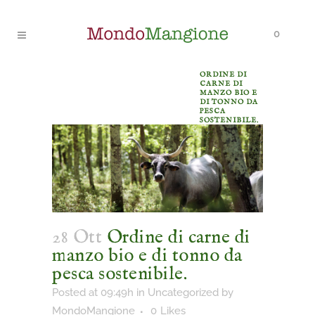
0
ORDINE DI
CARNE DI
MANZO BIO E
DI TONNO DA
PESCA
SOSTENIBILE.
28 Ott
Ordine di carne di
manzo bio e di tonno da
pesca sostenibile.
Posted at 09:49h
in
Uncategorized
by
MondoMangione
0
Likes